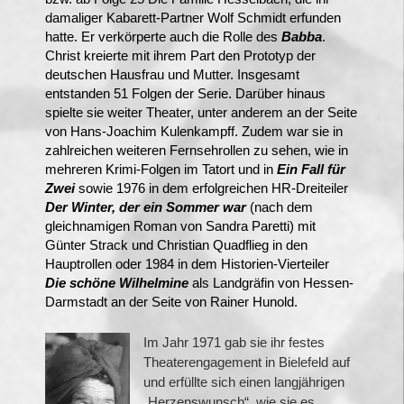
damaliger Kabarett-Partner Wolf Schmidt erfunden
hatte. Er verkörperte auch die Rolle des
Babba
.
Christ kreierte mit ihrem Part den Prototyp der
deutschen Hausfrau und Mutter. Insgesamt
entstanden 51 Folgen der Serie.
Darüber hinaus
spielte sie weiter Theater, unter anderem an der Seite
von Hans-Joachim Kulenkampff. Zudem war sie in
zahlreichen weiteren Fernsehrollen zu sehen, wie in
mehreren Krimi-Folgen im Tatort und in
Ein Fall für
Zwei
sowie 1976 in dem erfolgreichen HR-Dreiteiler
Der Winter, der ein Sommer war
(nach dem
gleichnamigen Roman von Sandra Paretti) mit
Günter Strack und Christian Quadflieg in den
Hauptrollen oder 1984 in dem Historien-Vierteiler
Die schöne Wilhelmine
als Landgräfin von Hessen-
Darmstadt an der Seite von Rainer Hunold.
Im Jahr 1971 gab sie ihr festes
Theaterengagement in Bielefeld auf
und erfüllte sich einen langjährigen
„Herzenswunsch“, wie sie es