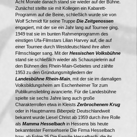
Acht Monate danach stand sie wieder auf der Bühne.
Zunächst stellte sie mit Kollegen ein Kabarett-
Programm auf die Beine, schließlich wurde sie von
Wolf Schmidt für seine Truppe
Die Zeitgenossen
engagiert, mit der sie ein Jahr lang auf Tournee ging.
1949 trat sie im bunten Rahmenprogramm des
einstigen Ufa-Filmstars Lilian Harvey auf, die auf
einer Tournee durch Westdeutschland ihre alten
Filmschlager sang. Mit der
Hessischen Volksbühne
stand sie schließlich wieder als Schauspielerin
auf
den Bühnen des Rhein-Main-Gebietes und zählte
1953 zu den Gründungsmitgliedern der
Landesbühne Rhein-Main
, mit der sie im damaligen
Volksbildungsheim am Eschenheimer Tor zum
Publikumsliebling avancierte. Für die Landesbühne
spielte sie sechs Jahre lang auch große
Charakterrollen etwa in Kleists
Zerbrochenem Krug
oder in Hauptmanns
Biberpelz
Deutschlandweit
bekannt wurde Liesel Christ ab 1959 durch ihre Rolle
als
Mamma Hesselbach
in Hessens bis heute
bekanntester Fernsehserie Die Firma Hesselbach
bzw. ab Folge 25 Die Familie Hesselbach, die ihr