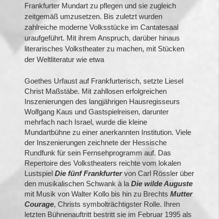
Frankfurter Mundart zu pflegen und sie zugleich
zeitgemäß umzusetzen. Bis zuletzt wurden
zahlreiche moderne Volksstücke im Cantatesaal
ura
ufgeführt. Mit ihrem Anspruch, darüber hinaus
literarisches Volkstheater zu machen, mit Stücken
der Weltliteratur wie etwa
Goethes Urfaust auf Frankfurterisch, setzte Liesel
Christ Maßstäbe. Mit zahllosen erfolgreichen
Inszenierungen des langjährigen Hausregisseurs
Wolfgang Kaus und Gastspielreisen, darunter
mehrfach nach Israel, wurde die kleine
Mundartbühne zu einer anerkannten Institution. Viele
der Inszenierungen zeichnete der Hessische
Rundfunk für sein Fernsehprogramm
auf. Das
Repertoire des Volkstheaters reichte vom lokalen
Lustspiel
Die fünf Frankfurter
von Carl Rössler über
den musikalischen Schwank à la
Die wilde Auguste
mit Musik von Walter Kollo bis hin zu Brechts
Mutter
Courage
, Christs symbolträchtigster Rolle. Ihren
letzten Bühnenauftritt bestritt sie im Februar 1995 als