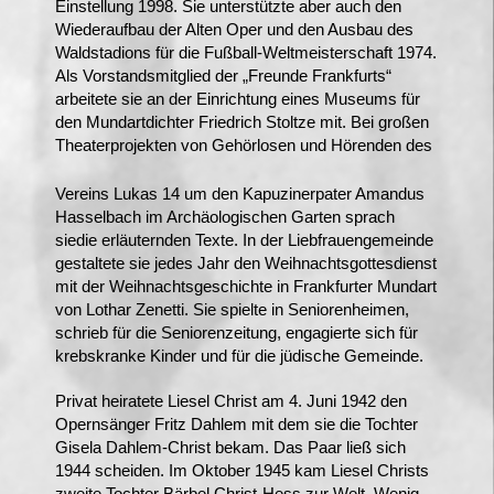
Einstellung 1998. Sie unterstützte aber auch den
Wiederaufbau der Alten Oper und den Ausbau des
Waldstadions für die Fußball-Weltmeisterschaft 1974.
Als Vorstandsmitglied der „Freunde Frankfurts“
arbeitete sie an der Einrichtung eines Museums für
den Mundartdichter Friedrich Stoltze mit. Bei großen
Theaterprojekten von Gehörlosen und Hörenden des
Vereins Lukas 14 um den Kapuzinerpater Amandus
Hasselbach im Archäologischen Garten sprach
siedie erläuternden Texte. In der Liebfrauengemeinde
gestaltete sie jedes Jahr den Weihnachtsgottesdienst
mit der Weihnachtsgeschichte in Frankfurter Mundart
von Lothar Zenetti. Sie spielte in Seniorenheimen,
schrieb für die Seniorenzeitung, engagierte sich für
krebskranke Kinder und für die jüdische Gemeinde.
Privat heiratete Liesel Christ am 4. Juni 1942 den
Opernsänger Fritz Dahlem mit dem sie die Tochter
Gisela Dahlem-Christ bekam. Das Paar ließ sich
1944 scheiden. Im Oktober 1945 kam Liesel Christs
zweite Tochter Bärbel Christ-Hess zur Welt. Wenig